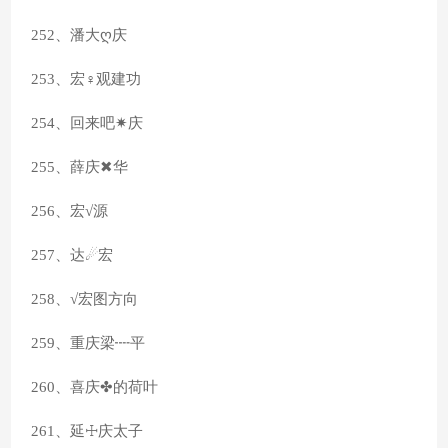
252、潘大ღ庆
253、宏♀观建功
254、回来吧✷庆
255、薛庆✖华
256、宏√源
257、达☄宏
258、√宏图方向
259、重庆梁┉平
260、喜庆✤的荷叶
261、延☩庆太子