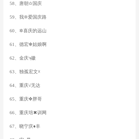
58、唐朝✫国庆
59、我❊爱国庆路
60、✲喜庆的远山
61、德宏✻姑娘啊
62、金庆ϡ徽
63、独孤宏文☓
64、重庆√无达
65、重庆✥胖哥
66、重庆培✖训网
67、晓宁庆♦丰