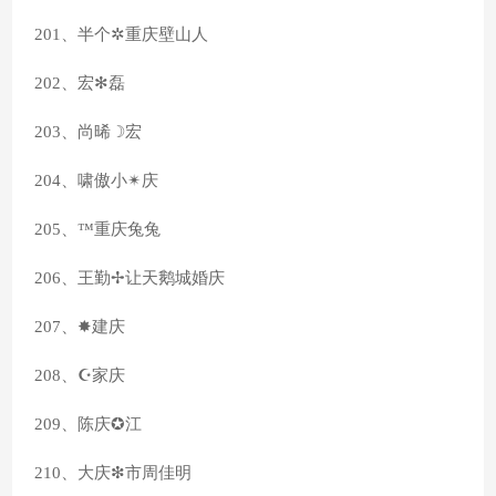
201、半个✲重庆壁山人
202、宏✻磊
203、尚晞☽宏
204、啸傲小✴庆
205、™重庆兔兔
206、王勤✢让天鹅城婚庆
207、✸建庆
208、☪家庆
209、陈庆✪江
210、大庆❇市周佳明