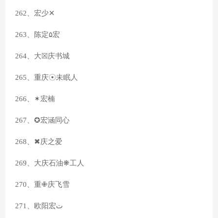
262、宏少✕
263、陈定۵宏
264、大☒庆书城
265、重庆☉未眠人
266、✶宏楠
267、✪宏涵同心
268、✖庆之爱
269、大庆石油❋工人
270、重✙庆飞雪
271、欧阳宏ت