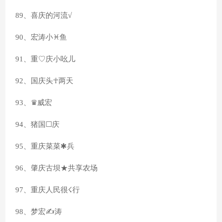
89、喜庆的河流√
90、宏涛小♓鱼
91、重♡庆小吆儿
92、国庆头☥两天
93、♛威宏
94、猪国☐庆
95、重庆菜菜✱兵
96、肇庆古坝★共享农场
97、重庆人民很☇行
98、梦宏✍涛