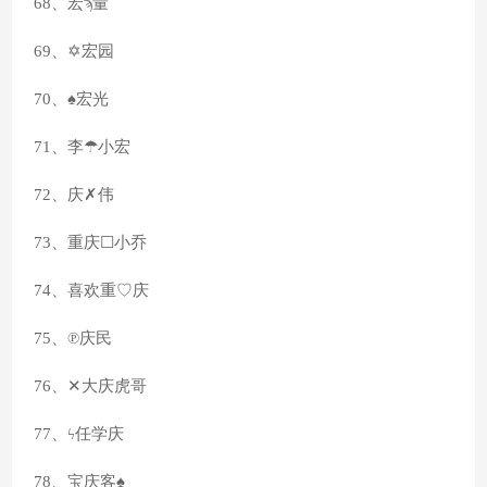
68、宏ϡ量
69、✡宏园
70、♠宏光
71、李☂小宏
72、庆✗伟
73、重庆☐小乔
74、喜欢重♡庆
75、℗庆民
76、✕大庆虎哥
77、ϟ任学庆
78、宝庆客♠