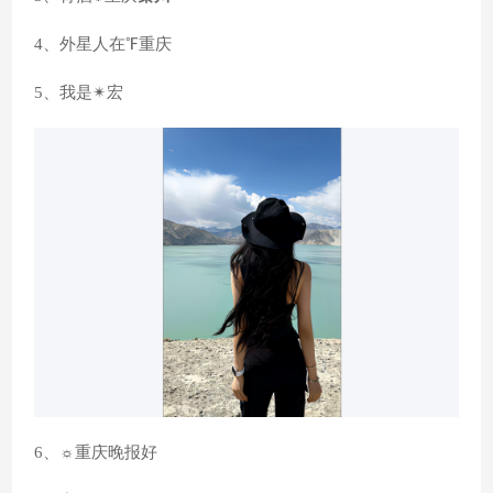
4、外星人在℉重庆
5、我是✴宏
6、☼重庆晚报好