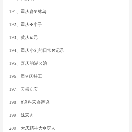
191、重庆森❇林鸟
192、重庆✤小子
193、黄庆☯元
194、重庆小刘的日常✖记录
195、喜庆的湖ㄨ泊
196、重❄庆特工
197、天极☾庆一
198、☿译科宏鑫翻译
199、姝宏✯
200、大庆精神大❄庆人