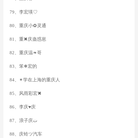
79、李宏瑛♡
80、重庆小✿灵通
81、重✖庆蛊惑崽
82、重庆温❧哥
83、笨❅宏的
84、✴学在上海的重庆人
85、风雨彩宏✖
86、李庆♥庆
87、浪子庆ت
88、庆铃ツ汽车