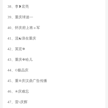
38、李❥宏亮
39、重庆球迷┉
40、怀庆府上将☼军
41、流☯浪在重庆
42、英宏❄
43、重庆✙哈儿
44、©极品庆
45、重✡庆汉鼎广告传播
46、✯庆难忘
47、雷ϟ庆辉