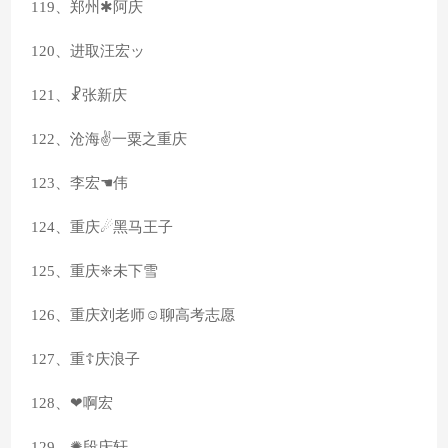
119、郑州✱阿庆
120、进取汪宏ッ
121、☧张新庆
122、沧海✌一粟之重庆
123、李宏☚伟
124、重庆☄黑马王子
125、重庆❈未下雪
126、重庆刘老师☺聊高考志愿
127、重☦庆浪子
128、❤啊宏
129、✺段庆轩