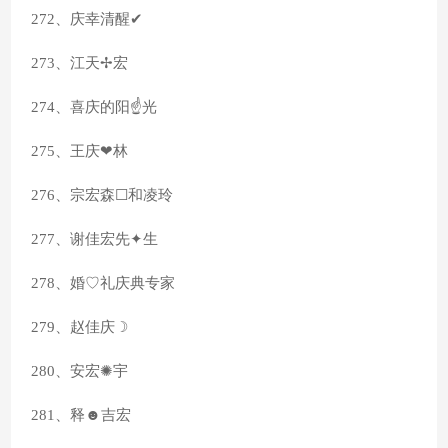
272、庆幸清醒✔
273、江天✢宏
274、喜庆的阳☝光
275、王庆❤林
276、宗宏森☐和凌玲
277、谢佳宏先✦生
278、婚♡礼庆典专家
279、赵佳庆☽
280、安宏✺宇
281、释☻吉宏