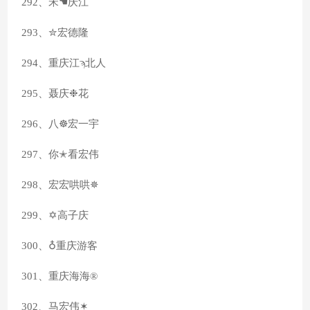
292、宋☚庆江
293、✮宏德隆
294、重庆江ϡ北人
295、聂庆❉花
296、八☸宏一宇
297、你✭看宏伟
298、宏宏哄哄✵
299、✡高子庆
300、♁重庆游客
301、重庆海海®
302、马宏伟✶