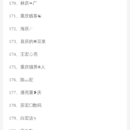
170、林庆❧广
171、重庆贱客☯
172、海庆☄
173、喜庆的❋豆浆
174、王宏♤亮
175、重庆骚男☬人
176、陈ت宏
177、潘亮重❥庆
178、苏宏☐数码
179、白宏达ϡ