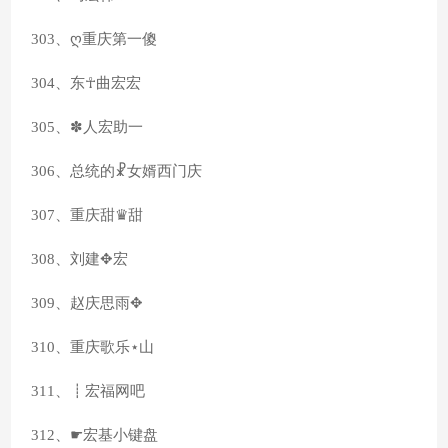
303、ღ重庆第一傻
304、东☥曲宏宏
305、✽人宏助一
306、总统的☧女婿西门庆
307、重庆甜♛甜
308、刘建✥宏
309、赵庆思雨✥
310、重庆歌乐⋆山
311、┋宏福网吧
312、☛宏基小键盘