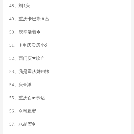
48、刘☨庆
49、重庆卡巴斯♓基
50、庆幸活着✼
51、☀重庆卖房小刘
52、西门庆❤吹血
53、我是重庆妹☒妹
54、庆✵洋
55、重庆百☛事达
56、✡周夏宏
57、水晶宏☬