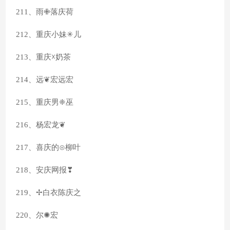
211、雨✙落庆荷
212、重庆小妹✳儿
213、重庆☓奶茶
214、远❦宏远宏
215、重庆男❈巫
216、杨宏龙❦
217、喜庆的⊙柳叶
218、安庆网报❣
219、✢白衣陈庆之
220、尔✺宏