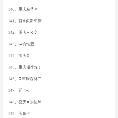
140、重庆精华✳
141、聊✾侃新重庆
142、重庆✻公交
143、☁俞惟宏
144、施庆❅
145、重庆猛小蛇☿
146、❣重庆森林二
147、延♂宏
148、喜庆✸的星球
149、庆阳☞