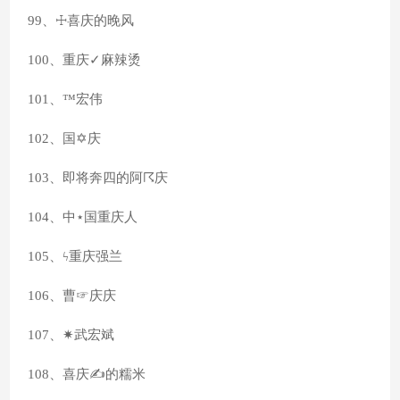
99、☩喜庆的晚风
100、重庆✓麻辣烫
101、™宏伟
102、国✡庆
103、即将奔四的阿☈庆
104、中⋆国重庆人
105、ϟ重庆强兰
106、曹☞庆庆
107、✷武宏斌
108、喜庆✍的糯米