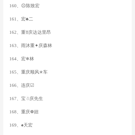
160、☹陈致宏
161、宏♣二
162、重☿庆达达里昂
163、雨沐重✦庆森林
164、宏❄林
165、重庆顺风✭车
166、连庆☑
167、宝☃庆先生
168、重庆❁妞
169、♠天宏