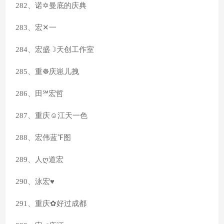
282、诺✡曼底的庆典
283、宏✕一
284、宏盛☽天创工作室
285、重☸庆崽儿拽
286、田℠宏哲
287、重庆☺江天一色
288、宏伟蓝℉图
289、人ღ道宏
290、泳宏♥
291、重庆✿好过成都