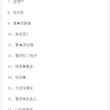
7、宏雪℠
8、程♋宏
9、重✹庆跳蚤
10、孙文宏☇
11、重☻庆过客
12、重庆红♡兔子
13、情系✖重庆
14、张庆✽
15、大庆宝✪宝
16、重庆❋忠县人
17、☐丘陵重庆