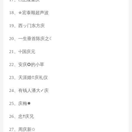
18、✯宏泰顺超声波
19、西ッ门东方庆
20、一生垂首陈庆之☾
21、☩国庆元
22、安庆✪的小草
23、天涯婚☦庆礼仪
24、有钱人潘大✓庆
25、庆梅✹
26、忠☨庆兄
27、周庆新✩