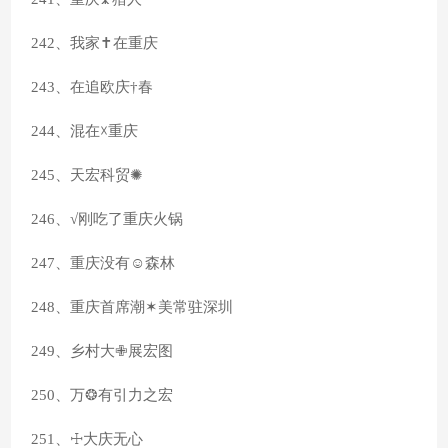
242、我家✝在重庆
243、在追欧庆†春
244、混在☓重庆
245、天宏科贸✺
246、√刚吃了重庆火锅
247、重庆没有☺森林
248、重庆首席潮✶美常驻深圳
249、乡村大✙展宏图
250、万❂有引力之宏
251、☩大庆无心