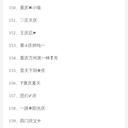
150、重庆✖小颂
151、♡庄天庆
152、王庆忍☛
153、重✰庆帅纯一
154、重庆万州第一蟀❣哥
155、普天下同✤庆
156、℉重庆夏天
157、思们✔庆
158、一路❃阳光庆
159、西门庆父✢