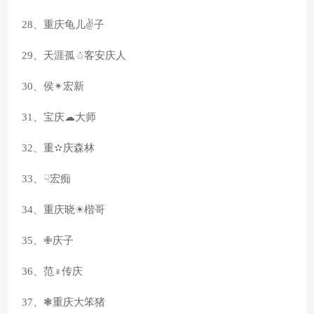
28、重庆龟儿✌子
29、天涯孤☃客安庆人
30、侯✴宏新
31、宝庆☁大师
32、重✫庆森林
33、☟宏痴
34、重庆晓☀楷哥
35、✙庆子
36、范♀传庆
37、❃重庆大笨猪