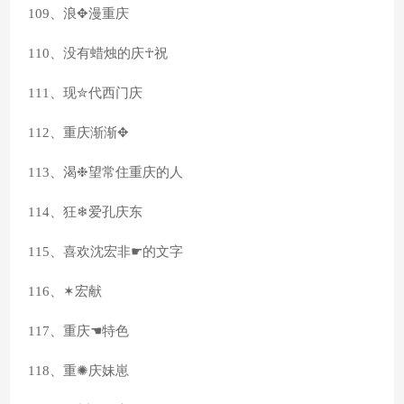
109、浪✥漫重庆
110、没有蜡烛的庆☥祝
111、现✮代西门庆
112、重庆渐渐✥
113、渴❉望常住重庆的人
114、狂❄爱孔庆东
115、喜欢沈宏非☛的文字
116、✶宏献
117、重庆☚特色
118、重✺庆妹崽