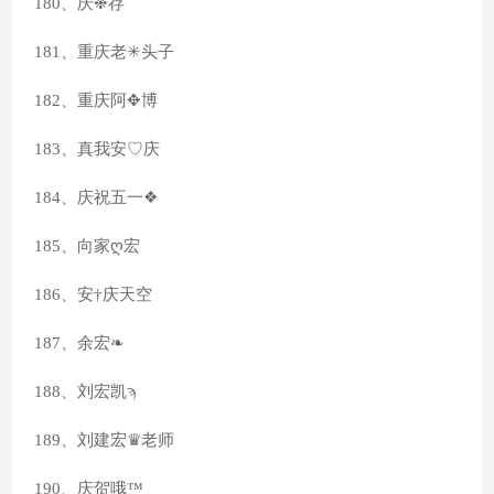
180、庆❉存
181、重庆老✳头子
182、重庆阿✥博
183、真我安♡庆
184、庆祝五一❖
185、向家ღ宏
186、安†庆天空
187、余宏❧
188、刘宏凯ϡ
189、刘建宏♛老师
190、庆贺哦™