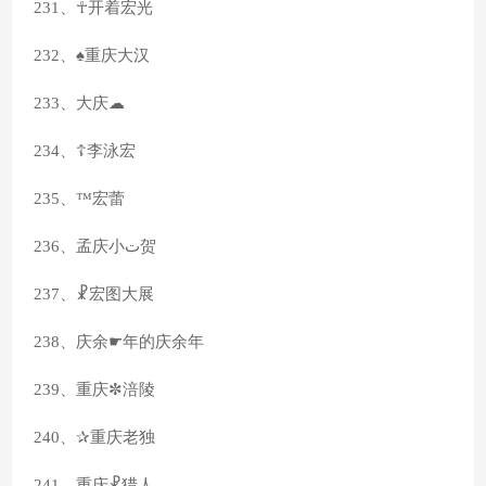
231、☥开着宏光
232、♠重庆大汉
233、大庆☁
234、☦李泳宏
235、™宏蕾
236、孟庆小ت贺
237、☧宏图大展
238、庆余☛年的庆余年
239、重庆✼涪陵
240、✰重庆老独
241、重庆☧猎人