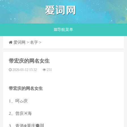
导航菜单
爱词网
>
名字
>
​带宏庆的网名女生
2026-01-12 15:32
251
带宏庆的网名女生
1、呵ﭢ庆
2、曾庆♓海
3、青酒☬重庆
秦川