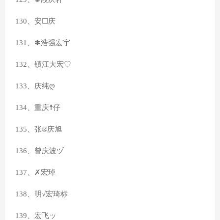
130、安☐庆
131、✽浩强宏宇
132、镇江大宏♡
133、庆纯ღ
134、重庆☨仔
135、张®庆旭
136、曾庆波ヅ
137、✗宏琸
138、明√宏琦标
139、宏飞ッ