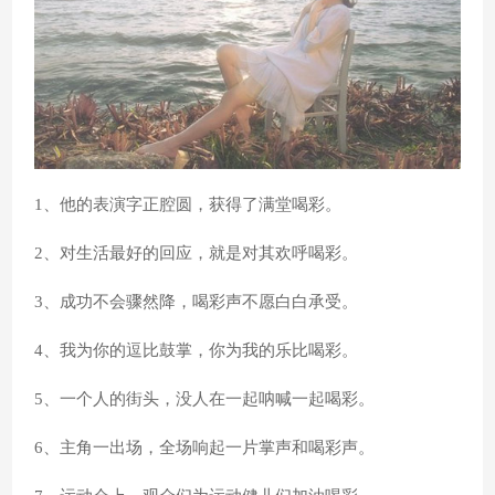
1、他的表演字正腔圆，获得了满堂喝彩。
2、对生活最好的回应，就是对其欢呼喝彩。
3、成功不会骤然降，喝彩声不愿白白承受。
4、我为你的逗比鼓掌，你为我的乐比喝彩。
5、一个人的街头，没人在一起呐喊一起喝彩。
6、主角一出场，全场响起一片掌声和喝彩声。