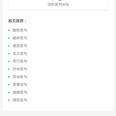
​消失造句90句
相关推荐：
​她给造句
​破碎造句
​迷惑造句
​名义造句
​乖巧造句
​抖动造句
​晃动造句
​贵重造句
​抽搐造句
​情形造句