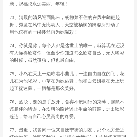
亲，祝福您永远美丽、年轻！
73、清晨的清风迎面跑来，杨柳禁不住的在风中翩翩起
舞，秀发在风中无比动人，天空被杨柳的舞姿所打动了，
用他仅有的一缕缕丝雨为她喝彩！
74、你就是你，每个人都是这世上的唯一，就算现在还没
有人懂得欣赏你，但至少你知道怎么欣赏自己，无人喝彩
的时候，虽然孤独，但也最自由。
75、小鸟在天上一边哼着小曲儿，一边自由自在的飞，花
儿在为他喝彩，小草在为她跳舞，他和白云姐姐在天上玩
起了捉迷藏，一切都是那么美好。
76、洒脱，要的是手放开，舍弃不该同行的束缚，摒除不
该相伴的错误，在坎坷的路途遏止生命的颠簸，走出喝彩
连连，给与自己心灵高尚的疼爱。
77、最近，我曾问一位来自唐宁街的朋友，那个地方最近